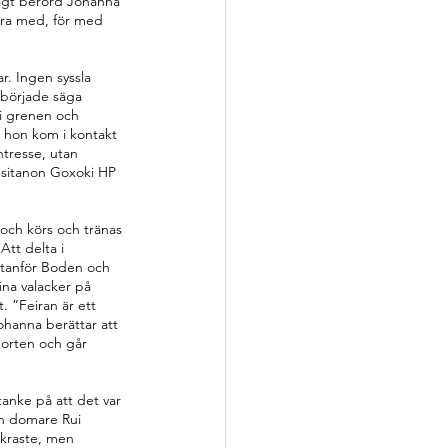
ligt berörd Johanna 
öra med, för med 
r. Ingen syssla 
 började säga 
i grenen och 
t hon kom i kontakt 
tresse, utan 
usitanon Goxoki HP 
 och körs och tränas 
tt delta i 
utanför Boden och 
ina valacker på 
. ”Feiran är ett 
hanna berättar att 
sporten och går 
anke på att det var 
ch domare Rui 
ckraste, men 