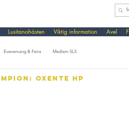
Lusitanohästen
Viktig information
Avel
F
Evenemang & Feira
Medlem SLS
mpion: oxente hp