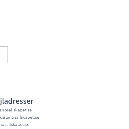
lken bild är
n favorit?
jladresser
anosallskapet.se
sitanosallskapet.se
nosallskapet.se