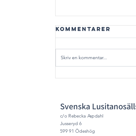
Kommentarer
Skriv en kommentar...
Ditt
lusitanoår
2026
Svenska Lusitanosäl
c/o Rebecka Aspdahl
Jusseryd 6
599 91 Ödeshög