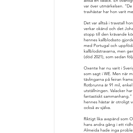
alltså en valack. En ovanl
var över utmärkelsen. ”De
travhästar har hon varit 
Det var alltså i travstall 
verkar okänd och det Joha
stopp till den krävande k
hennes kallblodssto gjorde
med Portugal och uppfödare
kallblodstravarna, men gen
(död 2021), som sedan följ
Oxente har nu varit i Sveri
som sagt i WE. Men när man
tävlingarna på feiran fra
Rotbrunna är 91 mil, enkel
utställningen. Valacker har
fantastiskt sammanhang.” 
hennes hästar är otroligt va
också av själva. 
Riktigt lika avspänd som O
hans andra gång i ett ridh
Almeida hade inga problem 