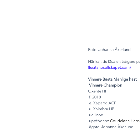
Foto: Johanna Åkerlund
Här kan du läsa en tidigare p
(lusitanosallskapet.com)
Vinnare Bästa Manliga häst
 Vinnare Champion
Oxente HP
 f: 2018
 e. Xaparro ACF 
 u. Xaimbra HP 
 ue. Inox 
 uppfödare
: 
Coudelaria Herd
 ägare: Johanna Åkerlund 