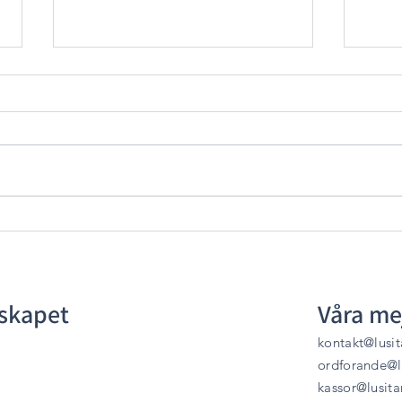
Golegã 2025
Vi
invigt med
di
UNESCO-status
lskapet
Våra me
kontakt@lusit
ordforande@lu
kassor@lusita