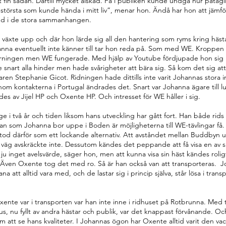
igt fin sådan. Därtill mycket älskad. Få i publiken kunde undgå hur påtag
 största som kunde hända i mitt liv”, menar hon. Ändå har hon att jämf
med i de stora sammanhangen. 
hon växte upp och där hon lärde sig all den hantering som ryms kring hästa
nna eventuellt inte känner till tar hon reda på. Som med WE. Kroppen
örningen men WE fungerade. Med hjälp av Youtube fördjupade hon sig 
 snart alla hinder men hade svårigheter att bära sig. Så kom det sig at
n Stephanie Gicot. Ridningen hade dittills inte varit Johannas stora in
om kontakterna i Portugal ändrades det. Snart var Johanna ägare till l
des av Jijel HP och Oxente HP. Och intresset för WE håller i sig.
ge i två år och tiden liksom hans utveckling har gått fort. Han både rids
 som Johanna bor uppe i Boden är möjligheterna till WE-tävlingar få. A
mstod därför som ett lockande alternativ. Att avståndet mellan Buddbyn 
 väg avskräckte inte. Dessutom kändes det peppande att få visa en av s
 ju inget avelsvärde, säger hon, men att kunna visa sin häst kändes roligt
Även Oxente tog det med ro. Så är han också van att transporteras.  Jo
na att alltid vara med, och de lastar sig i princip själva, står lösa i tran
xente var i transporten var han inte inne i ridhuset på Rotbrunna. Med t
us, nu fyllt av andra hästar och publik, var det knappast förvånande. O
att se hans kvaliteter. I Johannas ögon har Oxente alltid varit den va