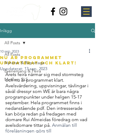
Inlägg
All Posts
10 sep. 2023
All Posts
Nu är programmet
Uppdaterat och klart!
Nyheter & Reportage
Uppdaterat:
13 sep. 2023
Evenemang & Feira
Årets feira närmar sig med stormsteg 
Medlem SLS
och nu är programmet klart. 
Avelsvärdering, uppvisningar, tävlingar i 
såväl dressyr som WE är bara några 
programpunkter under helgen 15-17 
september. Hela programmet finns i 
nedanstående pdf. Den intresserade 
kan börja redan på fredagen med 
domare Rui Almeidas föredrag om vad 
avelsdomare tittar på. 
Anmälan till 
föreläsningen görs till 