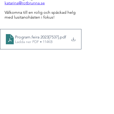
katarina@rotbrunna.se
Välkomna till en rolig och späckad helg 
med lusitanohästen i fokus!
Program.feira 2023[7537]
.pdf
Ladda ner PDF • 114KB