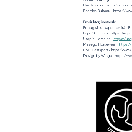
Hästfotograf Jenna Vainonpä
Beatrice Bulteau - https://w
Produkter, hantverk:
Portugisiska kapsoner från R
Equi Optimum - https://equ
Utopia Horselife - 
https://ut
Masego Horsewear - 
https:/
EMJ Hästsport - https://www
Design by Winge - https://w