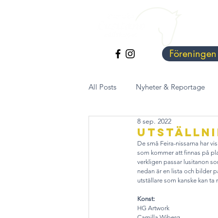
Föreningen
All Posts
Nyheter & Reportage
8 sep. 2022
Utställn
De små Feira-nissarna har visk
som kommer att finnas på plat
verkligen passar lusitanon som
nedan är en lista och bilder 
utställare som kanske kan ta m
Konst:
HG Artwork
Camilla Wiberg