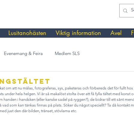
Lusitanohästen
Viktig information
Avel
F
Evenemang & Feira
Medlem SLS
ingstältet
at om att nu målas, fotograferas, sys, paketeras och förbereds det för fullt hos a
s under hela helgen. Vi är så makalöst stolta över att få fylla tältet med konst 
 handen i handsken (eller kanske sadel på ryggen?), de bidrar till ett sånt mervä
på vad som kan tänkas finnas på plats. Söker du något speciellt? Ta då kontakt 
ed just den där bilden, tränset, stövlarna etc.