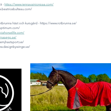
ä - 
https://www.jennavainionpaa.com/
ww.beatricebulteau.com/
otbrunna häst och kursgård - https://www.rotbrunna.se/
ioptimum.com/
opiahorselife.com/
/masego.se/
.emjhastsport.se/
ww.designbywinge.se/