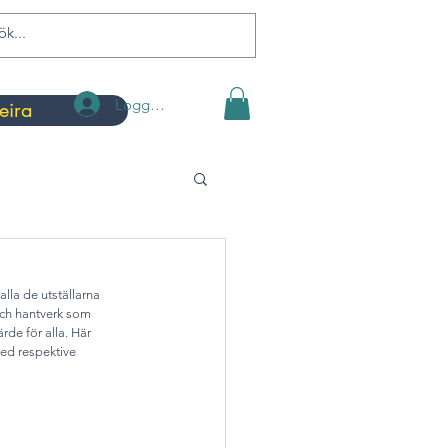
Logga in
eira
lla de utställarna 
och hantverk som 
rde för alla. Här 
med respektive 