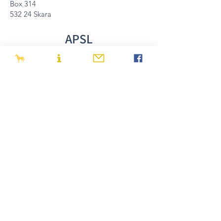
Box 314
532 24 Skara
APSL
Information om den avlidna hästen ska
även mailas till
apsl@cavalo-
lusitano.com
När du har fått passet åter från Svenska
Hästavelsförbunder ska det slutligen
skickas till APSL för makulering:
APSL
Av. Mem Ramires, 94
S. João do Estoril
2765-337
Estoril
Portugal