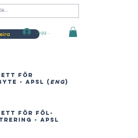
Logga in
eira
kett för
yte - APSL (
ENG
)
ett för föl-
trering - APSL