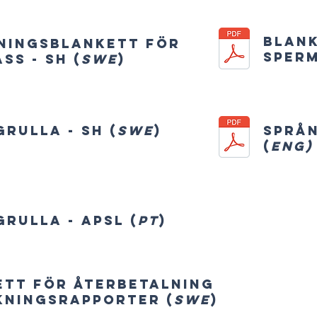
Blan
ningsblankett för
sper
ss - SH (
SWE
)
rulla - SH (
SWE
)
Språn
(
ENG)
rulla - APSL (
PT
)
ett för återbetalning
kningsrapporter (
SWE
)