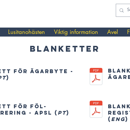
Lusitanohästen
Viktig information
Avel
F
Blanketter
Blan
ett för ägarbyte -
ägarb
PT
)
ett för föl-
Blank
rering - APSL (
PT
)
regis
(
ENG
)