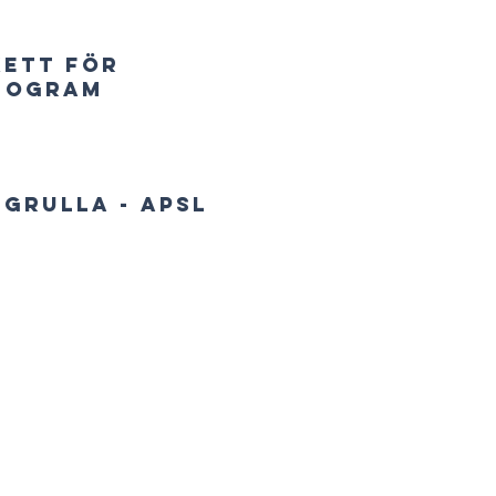
kett för
mogram
grulla - APSL