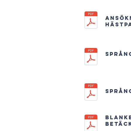
Ansök
hästpa
Språng
Språng
Blank
betäc