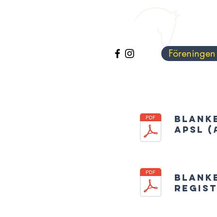
Föreningen
Blank
APSL (
Blank
regist