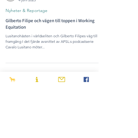
Nyheter & Reportage
Gilberto Filipe och vägen till toppen i Working
Equitation
Lusitanohästen i världseliten och Gilberto Filipes väg till
framgång I det fjärde avsnittet av APSL:s podcastserie
Cavalo Lusitano möter...
Svenska Lusitanosällskapet
c/o Rebecka Aspdahl
Jusseryd 6
599 91 Ödeshög
Stadgar
Värdegrund
Samtycke och sekretesspolicy