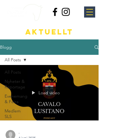
Aktuellt
Blogg
All Posts
All Posts
Nyheter &
Reportage
Load video
Evenemang
& Feira
Medlem
SLS
-
4 juni 2025