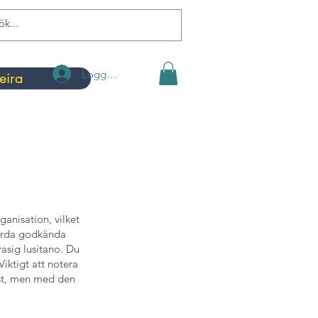
Logga in
eira
anisation, vilket
tfärda godkända
nrasig lusitano. Du
iktigt att notera
äst, men med den