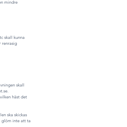
 en mindre
tc skall kunna
r renrasig
vningen skall
t.se
.
vilken häst det
len ska skickas
 glöm inte att ta