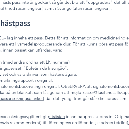
hästs pass inte är godkänt så går det bra att "uppgradera" det till
al (med rasen angiven) samt i Sverige (utan rasen angiven).
 hästpass
 EU- lag inneha ett pass. Detta för att information om medicinering e
 vara ett livsmedelsproducerande djur. För att kunna göra ett pass fö
 innan passet kan utfärdas, vara:
ken (med andra ord ha ett LN nummer)
ingsbeviset, "Boletim de Inscrição".
iset och vara skriven som hästens ägare.
märkningsrapport i original.
gnalementsbeskrivning i original. OBSERVERA att signalementsbeskri
ska på en blankett som fås genom att mejla
kassor@lusitanosallskape
passansökningsblankett
där det tydligt framgår står din adress samt 
ssansökningsavgift enligt
prislistan
innan pappren skickas in. Origina
esvis rekommenderat) till föreningens ordförande (se adress i sidfot),