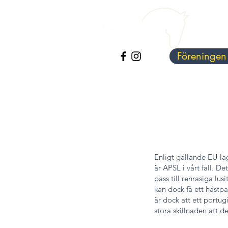
Föreningen
Enligt gällande EU-la
är APSL i vårt fall. D
pass till renrasiga lus
kan dock få ett hästp
är dock att ett portu
stora skillnaden att de