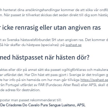
 hanterat dina ansökningshandlingar kommer de att söka vår ordfö
När passet är tillverkat skickas det sedan direkt till dig som hästä
 icke renrasig eller utan angiven ras
at av Svenska hästavelsförbundet SH utan angiven ras. Det kommer d
Så här skaffar du hästpass (specialras)
:
på
svehast.se
 med hästpasset när hästen dör?
laktas eller dör på annat sätt ska passet ogiltigförklaras och makuler
utfärdat det. Har Din häst ett pass gjort i Sverige är det troligen 
e har info på sin hemsida om hur man går tillväga
https://svehast.s
från Portugal utfärdat av FAR (Fundacao Alter Real) eller APSL skall d
nde adress för destruktion.
 postar man passet rekommenderat till:
 De Criadores Do Cavalo Pura Sangue Lusitano, APSL