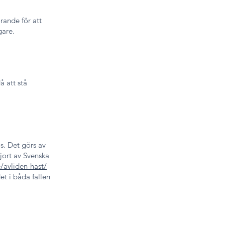
rande för att
gare.
å att stå
as. Det görs av
gjort av Svenska
e/avliden-hast/
et i båda fallen