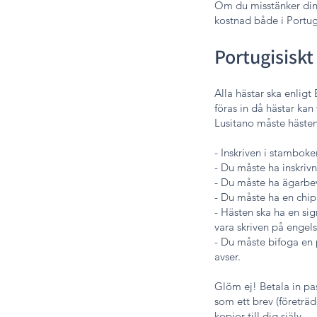
Om du misstänker din 
kostnad både i Portug
Portugisiskt
Alla hästar ska enligt
föras in då hästar kan
Lusitano måste hästen,
- Inskriven i stambo
- Du måste ha inskrivn
- Du måste ha ägarbev
- Du måste ha en chip
- Hästen ska ha en si
vara skriven på engel
- Du måste bifoga en
avser.
Glöm ej! Betala in pa
som ett brev (företräd
kopior till dig själv.