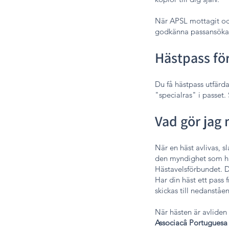
När APSL mottagit och
godkänna passansökan. 
Hästpass för
Du få hästpass utfärd
"specialras" i passet. 
Vad gör jag
När en häst avlivas, s
den myndighet som har 
Hästavelsförbundet. D
Har din häst ett pass 
skickas till nedanståe
När hästen är avliden
Associacâ Portuguesa