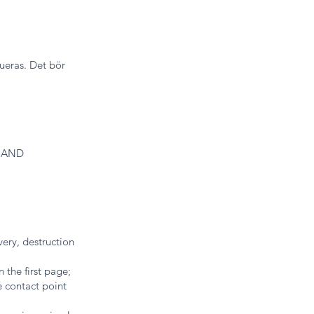
rueras. Det bör
 AND
very, destruction
n the first page;
e contact point