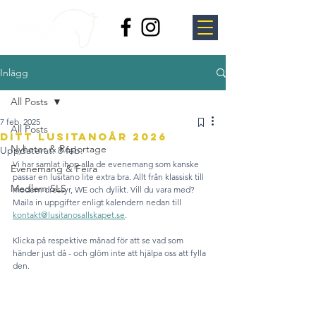
Inlägg
All Posts
7 feb. 2025
All Posts
Ditt lusitanoår 2026
Nyheter & Reportage
Uppdaterat:
8 feb.
Vi har samlat ihop alla de evenemang som kanske 
Evenemang & Feira
passar en lusitano lite extra bra. Allt från klassisk till 
Medlem SLS
modern dressyr, WE och dylikt. Vill du vara med? 
Maila in uppgifter enligt kalendern nedan till 
kontakt@lusitanosallskapet.se
.
Klicka på respektive månad för att se vad som 
händer just då - och glöm inte att hjälpa oss att fylla 
den.