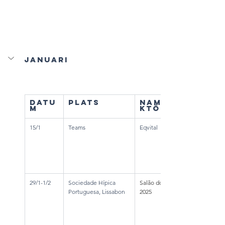
Januari
Datu
Plats
Namn/Instru
m
ktör
15/1
Teams
Eqvital
29/1-1/2
Sociedade Hípica 
Salão do Cavalo Lusitano 
Portuguesa, Lissabon
2025 